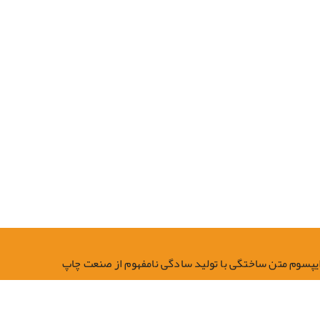
ایپسوم متن ساختگی با تولید سادگی نامفهوم از صنعت چاپ