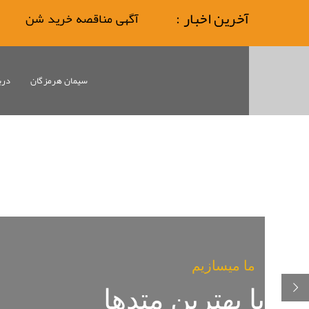
آخرین اخبار :
آگهی مناقصه خرید شن
سیمان هرمزگان
دربا
ما میسازیم
با بهترین متدها