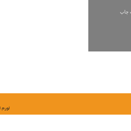
ت چاپ
لورم 