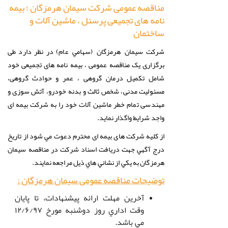
مناقصه عمومی شرکت سیمان هرمزگان ؛ بیمه
نامه های تجمیعی پرسنل ، ماشین آلات و
ساختمان
در نظر دارد طی
شركت
سيمان هرمزگان (سهامي عام)
برگزاری یک مناقصه عمومی ، بیمه نامه های تجمیعی خود
شامل تکمیل درمان گروهی ، عمر و حوادث گروهی،
مسئولیت مدنی، شخص ثالث و بدنه خودرو، آتش سوزی و
مهندسی تمام خطر ماشین آلات خود را به شرکت بیمه ای
واجد شرايط واگذار نمايد.
از كليه شرکت های بیمه ای محترم دعوت مي شود از تاريخ
درج آگهي جهت دريافت اسناد شرکت در مناقصه سیمان
هرمزگان به يكي از نشاني هاي ذيل مراجعه نمايند.
توضيحات مناقصه عمومی سیمان هرمزگان
:
آخرين مهلت ارائه پيشنهادات، تا پايان
وقت اداري روز دوشنبه مورخ ۱۲/۶/۹۷
مي باشد.