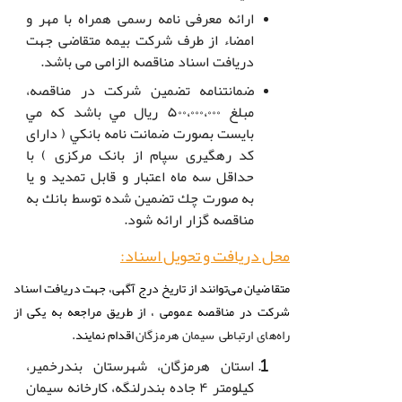
ارائه معرفی نامه رسمی همراه با مهر و
امضاء از طرف شرکت بیمه متقاضی جهت
دریافت اسناد مناقصه الزامی می باشد.
ضمانتنامه تضمين شركت در مناقصه،
مبلغ ۵۰۰،۰۰۰،۰۰۰ ریال مي باشد كه مي
بايست بصورت ضمانت نامه بانكي ( دارای
کد رهگیری سپام از بانک مرکزی ) با
حداقل سه ماه اعتبار و قابل تمديد و يا
به صورت چك تضمين شده توسط بانك به
مناقصه گزار ارائه شود.
محل دريافت و تحويل اسناد:
متقاضیان می‌توانند از تاریخ درج آگهی، جهت دریافت اسناد
شرکت در مناقصه عمومی ، از طریق مراجعه به یکی از
اقدام نمایند.
راه‌های ارتباطی سیمان هرمزگان
استان هرمزگان، شهرستان بندرخمير،
كيلومتر ۴ جاده بندرلنگه، كارخانه سيمان