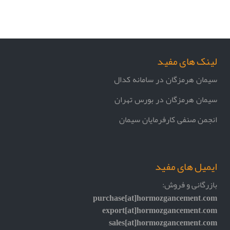
لینک های مفید
سیمان هرمزگان در سامانه کدال
سیمان هرمزگان در بورس تهران
انجمن صنفی کارفرمایان سیمان
ایمیل های مفید
بازرگانی و فروش:
purchase[at]hormozgancement.com
export[at]hormozgancement.com
sales[at]hormozgancement.com