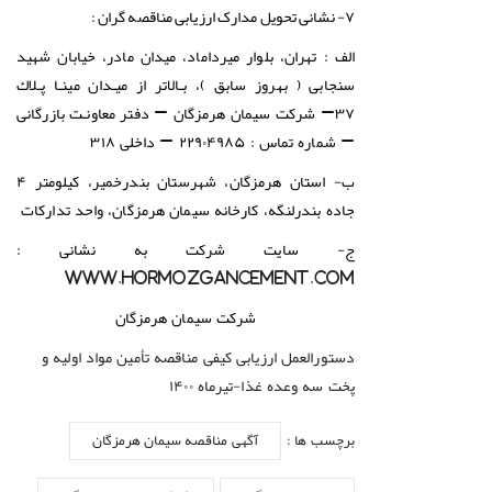
۷- نشانی تحویل مدارک ارزیابی مناقصه گران :
الف : تهران، بلوار میرداماد، میدان مادر، خیابان شهید
سنجابی ( بهروز سابق )، بـالاتر از میـدان مینـا پـلاك
۳۷
–
شرکت سیمان هرمزگان – دفتر معاونـت بازرگانی
– شماره تماس : ۲۲۹۰۴۹۸۵ – داخلی ۳۱۸
ب- استان
هرمزگان، شهرستان بندرخمير، كيلومتر ۴
جاده بندرلنگه، كارخانه سيمان هرمزگان، واحد تداركات
ج- سایت شرکت به نشانی :
www.Hormozgancement.com
شرکت سیمان هرمزگان
دستورالعمل ارزیابی کیفی مناقصه تأمین مواد اولیه و
پخت سه وعده غذا-تیرماه ۱۴۰۰
برچسب ها :
آگهی مناقصه سیمان هرمزگان