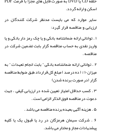
حلقه CD یا DVD به صورت فایل های مجزا با فرمت PDF
اسکن و ارائه گردد.
سایر موارد که می بایست مدنظر شرکت کنندگان در
ارزیابی و مناقصه قرار گیرد
:
۱ . توانائی ارائه ضمانتنامه بانکی و یا چک رمز دار بانکی و یا
واریز نقدی به حساب مناقصه گزار بابت تضمین شرکت در
مناقصه .
۲ . توانائی ارائه ضمانتنامه بانکی ” بابت انجام تعهدات ” به
میزان ۱۰ % ( ده درصد ) مبلغ کل قرارداد طبق ضوابط مناقصه
گزار (در صورت برنده شدن)
۳ . کسب حداقل امتیاز تعیین شده در ارزیابی کیفی ، جهت
دعوت در مناقصه فوق الذکر الزامی است .
۵ . هزینه آگهی بعهده برنده مناقصه می باشد .
۶ . شرکت سیمان هرمزگان در رد یا قبول یک یا کلیه
پیشنهادات مجاز و مختار می باشد.