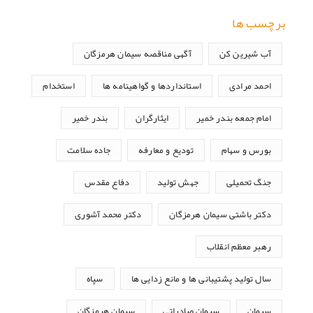
برچسب ها
آب شیرین کن
آگهی مناقصه سیمان هرمزگان
احمد مرادی
استانداردها و گواهینامه ها
استخدام
امام جمعه بندر خمیر
ایثارگران
بندر خمیر
بورس و سهام
تودیع و معارفه
جاده سلامت
جنگ تحمیلی
جهش تولید
دفاع مقدس
دکتر باشتی سیمان هرمزگان
دکتر محمد آشوری
رهبر معظم انقلاب
سال تولید پشتیبانی ها و مانع زدایی ها
سپاه
سیمان
سیمان صادراتی
سیمان هرمزگان