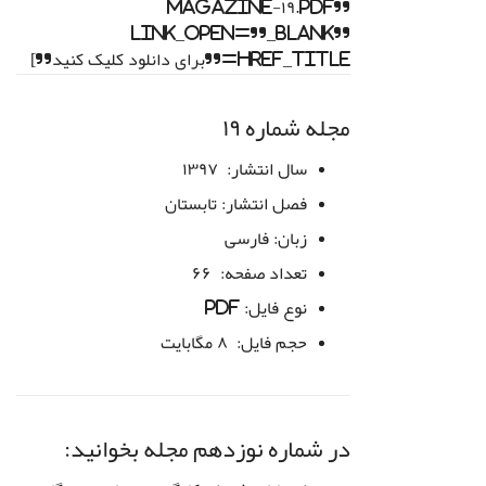
Magazine-۱۹.pdf”
link_open=”_blank”
href_title=”برای دانلود کلیک کنید”]
مجله شماره ۱۹
سال انتشار:
۱۳۹۷
فصل انتشار:
تابستان
زبان:
فارسی
تعداد صفحه:
۶۶
نوع فایل:
PDF
حجم فایل:
۸ مگابایت
در شماره نوزدهم مجله بخوانید: