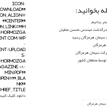
icon-
 بخوانید:
download”
on_align=
”center”
تر بدانیم
on_link=”h
ت درگذشت مهندس محسن متقیان
//hormozga
ت سیمان هرمزگان رسید
ent.com/wp
-
 هرمزگان
ent/upload
رکت سیمان هرمزگان
s/
 توسط محققان کشور
۰۹/Hormozga
agazine-۱۸-
min.pdf”
open=”_bla
nk”
e
دانلود کلیک کنی
یمان هرمزگان