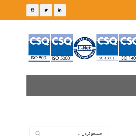
جستجو
برای: