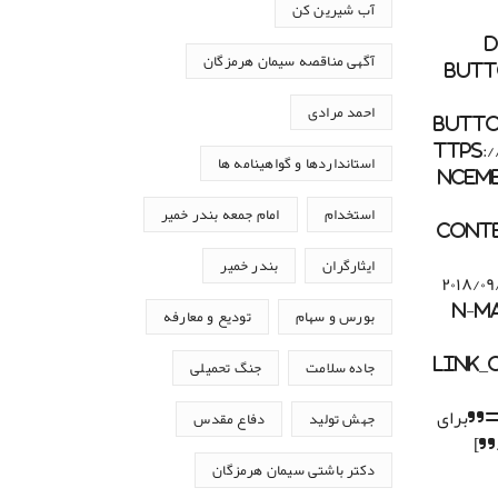
آب شیرین کن
آگهی مناقصه سیمان هرمزگان
butt
احمد مرادی
butt
ttps:
استانداردها و گواهینامه ها
ncem
استخدام
امام جمعه بندر خمیر
cont
ایثارگران
بندر خمیر
۲۰۱۸/
n-M
بورس و سهام
تودیع و معارفه
link_
جاده سلامت
جنگ تحمیلی
href_titl=”برای
جهش تولید
دفاع مقدس
د”]
دکتر باشتی سیمان هرمزگان