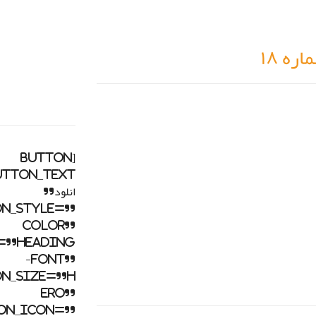
ه ۱۸
[button
انلود”
on_style=”
color”
=”heading
-font”
on_size=”h
ero”
on_icon=”