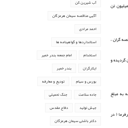
آب شیرین کن
میلیون تن
آگهی مناقصه سیمان هرمزگان
احمد مرادی
صه گران ،
استانداردها و گواهینامه ها
استخدام
امام جمعه بندر خمیر
 می بایست در یک حلقه CD یا DVD به صورت فایل های مجزا با فرمت PDFاسکن گردیده و
ایثارگران
بندر خمیر
بورس و سهام
تودیع و معارفه
ه به مبلغ
جاده سلامت
جنگ تحمیلی
جهش تولید
دفاع مقدس
بق ضوابط کارفرما ( در
دکتر باشتی سیمان هرمزگان