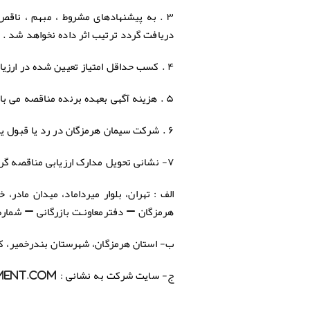
۳ . به پیشنهادهای مشروط ، مبهم ، ناقص
دریافت گردد ترتیب اثر داده نخواهد شد .
۴ . کسب حداقل امتیاز تعیین شده در ارزیابی کیفی ، جهت دعوت در مناقصه فوق الذکر الزامی است .
۵ . هزینه آگهی بعهده برنده مناقصه می باشد .
۶ . شرکت سیمان هرمزگان در رد یا قبول یک یا کلیه پیشنهادات مجاز ومختارمی باشد
۷- نشانی تحویل مدارک ارزیابی مناقصه گران :
الف : تهران، بلوار میرداماد، میدان مادر، خی
هرمزگان – دفترمعاونـت بازرگانی – شماره تماس :
ب- استان
هرمزگان، شهرستان بندرخمير، كيلومتر ۴ جاده بندرلنگه، كارخانه سيمان هرمزگ
ج- سایت شرکت به نشانی :
ent.com