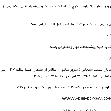
 و یا مغایر باشرایط مندرج در اسناد و مدارک و پیشنهاد هایی که پس از 
.
ابان شهید سنجابی ( بهروز سابق )، بـالاتر از میـدان مینـا پـلاك ۳۷
–
شرکت
 ۲۲۹۰۴۹۸۵
–
امور قراردادها – داخلی ۳۱۸
ان، واحد تداركات
www.Hormozgancem
شرکت سیمان هرمزگان