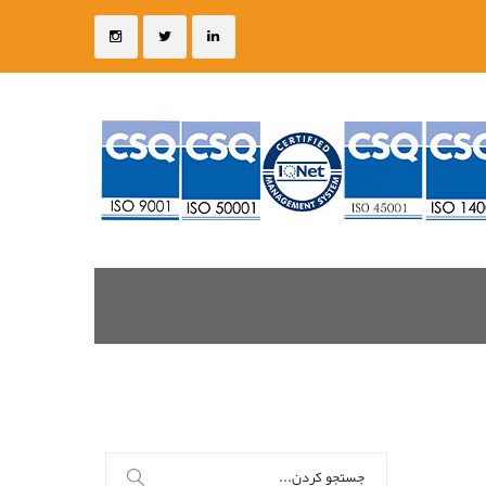
جستجو
برای: