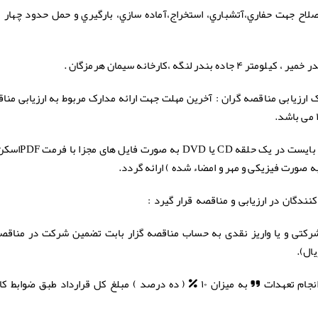
صلاح جهت حفاري،آتشباري، استخراج،آماده سازي، بارگيري و حمل حدود چهار 
ه بندر لنگه ،کارخانه سیمان هرمزگان .
آخرین مهلت جهت ارائه مدارک مربوط به ارزیابی مناق
 ارزیابی مناقصه گران :
ز ) کلیه مدارک تحویلی به مناقصه گزار،
ه صورت فیزیکی و مهر و امضاء شده ) ارائه گردد.
دگان در ارزیابی و مناقصه قرار گیرد :
چک شرکتی و یا واریز نقدی به حساب مناقصه گزار بابت تضمین شرکت در مناقص
۲ . توانائی ارائه ضمانتنامه بانکی ” بابت انجام تعهدات ” به میزان ۱۰ % ( ده درصد ) مبلغ کل قرارداد ط