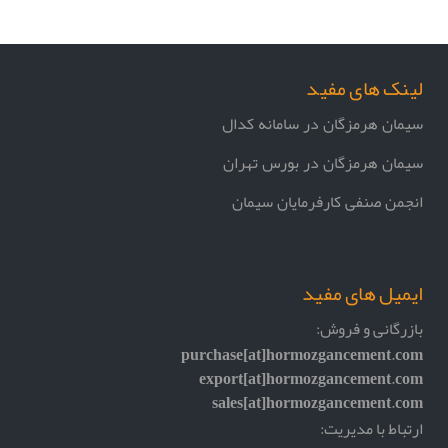
لینک های مفید
سیمان هرمزگان در سامانه کدال
سیمان هرمزگان در بورس تهران
انجمن صنفی کارفرمایان سیمان
ایمیل های مفید
بازرگانی و فروش:
purchase[at]hormozgancement.com
export[at]hormozgancement.com
sales[at]hormozgancement.com
ارتباط با مدیریت: