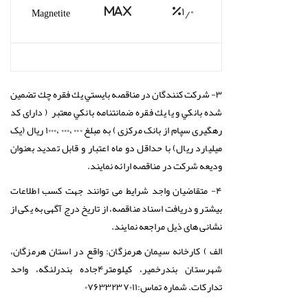
Magnetite
Max
%۱٫۰
۳- شركت كنندگان در مناقصه بايستي يك فقره چك تضمين
شده بانكي و يا يك فقره ضمانتنامه بانكي معتبر ( دارای کد
رهگیری سپام از بانک مرکزی ) به مبلغ ۰۰۰ ،۰۰۰ ،۱۰۰۰ ريال (یک
میلیارد ريال) با حداقل دو ماه اعتبار و قابل تمديد بعنوان
وديعه شركت در مناقصه ارائه نمايند.
۴- متقاضیان واجد شرایط می توانند جهت کسب اطلاعات
بیشتر و دریافت اسناد مناقصه، از تاریخ درج آگهی به یکی از
نشانی های ذیل مراجعه نمایند.
الف ) کارخانه سیمان هرمزگان: واقع در استان هرمزگان،
شهرستان بندرخمیر، کیلومتر۴جاده بندرلنگه، واحد
تدارکات. شماره تماس:۰۷۶۳۳۲۳۷۰۱۱