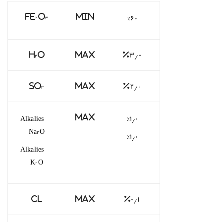
%۶۰
Fe
O
Min
۲
۳
H
O
Max
%۳٫۰
۲
SO
Max
%۲٫۰
۳
Alkalies
%۱٫۰
Max
Na
O
۲
%۱٫۰
Alkalies
K
O
۲
Cl
Max
%۰٫۱